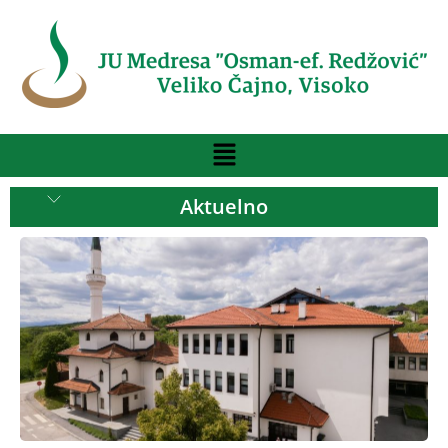
Aktuelno
Konačna
rang lista
kandidata
primljenih