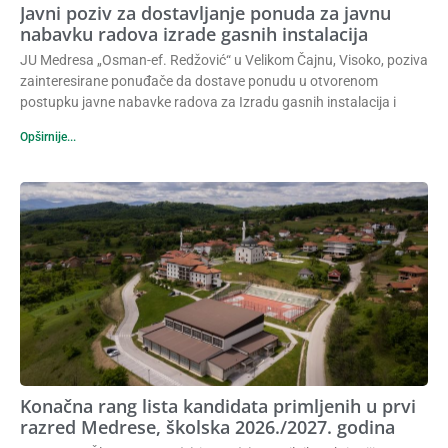
Javni poziv za dostavljanje ponuda za javnu
u prvi
nabavku radova izrade gasnih instalacija
JU Medresa „Osman-ef. Redžović“ u Velikom Čajnu, Visoko, poziva
razred
zainteresirane ponuđače da dostave ponudu u otvorenom
postupku javne nabavke radova za Izradu gasnih instalacija i
Medrese,
Opširnije...
školska
2026./2027.
godina
Na osnovu Člana 7., Stav (2) i Stav (3),
Konačna rang lista kandidata primljenih u prvi
Pravilnika s kriterijima za prijem učenika u
razred Medrese, školska 2026./2027. godina
prvi razred medresa Islamske zajednice u