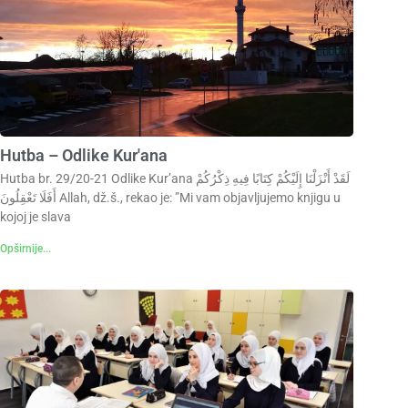
Hutba – Odlike Kur'ana
Hutba br. 29/20-21 Odlike Kur’ana لَقَدْ أَنْزَلْنَا إِلَيْكُمْ كِتَابًا فِيهِ ذِكْرُكُمْ
أَفَلَا تَعْقِلُونَ Allah, dž.š., rekao je: ”Mi vam objavljujemo knjigu u
kojoj je slava
Opširnije...