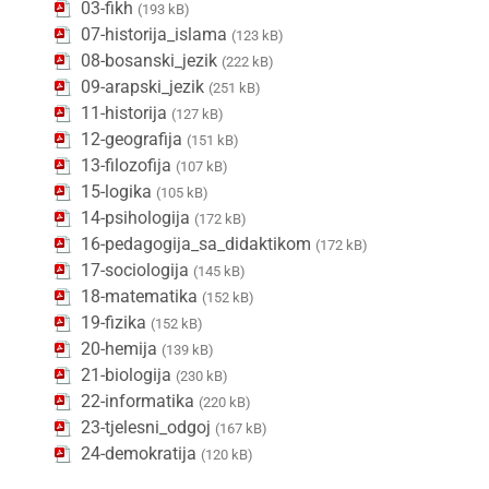
03-fikh
(193 kB)
07-historija_islama
(123 kB)
08-bosanski_jezik
(222 kB)
09-arapski_jezik
(251 kB)
11-historija
(127 kB)
12-geografija
(151 kB)
13-filozofija
(107 kB)
15-logika
(105 kB)
14-psihologija
(172 kB)
16-pedagogija_sa_didaktikom
(172 kB)
17-sociologija
(145 kB)
18-matematika
(152 kB)
19-fizika
(152 kB)
20-hemija
(139 kB)
21-biologija
(230 kB)
22-informatika
(220 kB)
23-tjelesni_odgoj
(167 kB)
24-demokratija
(120 kB)