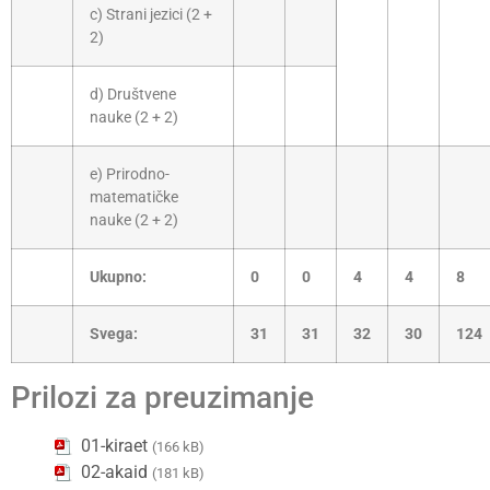
c) Strani jezici (2 +
2)
d) Društvene
nauke (2 + 2)
e) Prirodno-
matematičke
nauke (2 + 2)
Ukupno:
0
0
4
4
8
Svega:
31
31
32
30
124
Prilozi za preuzimanje
01-kiraet
(166 kB)
02-akaid
(181 kB)