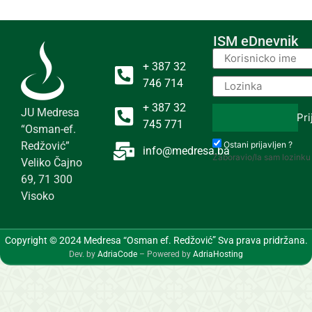
ISM eDnevnik
+ 387 32
746 714
+ 387 32
JU Medresa
Pri
745 771
“Osman-ef.
Redžović”
Ostani prijavljen ?
info@medresa.ba
Zaboravio/la sam lozinku
Veliko Čajno
69, 71 300
Visoko
Copyright © 2024 Medresa “Osman ef. Redžović” Sva prava pridržana.
Dev. by
AdriaCode
– Powered by
AdriaHosting