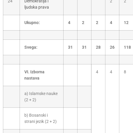
24
Demokratija i
2
2
ljudska prava
Ukupno:
4
2
2
4
12
Svega:
31
31
28
26
118
VI. Izborna
4
4
8
nastava
a) Islamske nauke
(2 + 2)
b) Bosanski i
strani jezik (2 + 2)