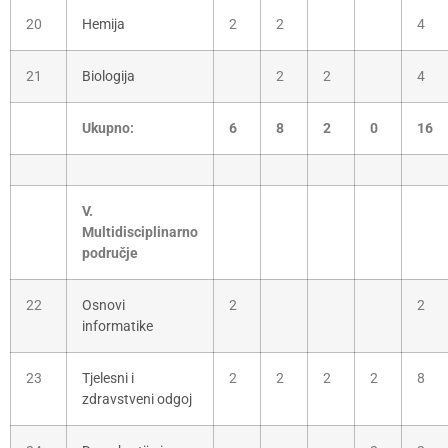
20
Hemija
2
2
4
21
Biologija
2
2
4
Ukupno:
6
8
2
0
16
V.
Multidisciplinarno
područje
22
Osnovi
2
2
informatike
23
Tjelesni i
2
2
2
2
8
zdravstveni odgoj