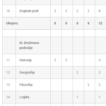
10
Engleski jezik
2
2
2
2
8
Ukupno:
8
8
8
8
32
III. Društveno
područje
11
Historija
2
2
4
12
Geografija
2
2
13
Filozofija
2
2
14
Logika
1
1