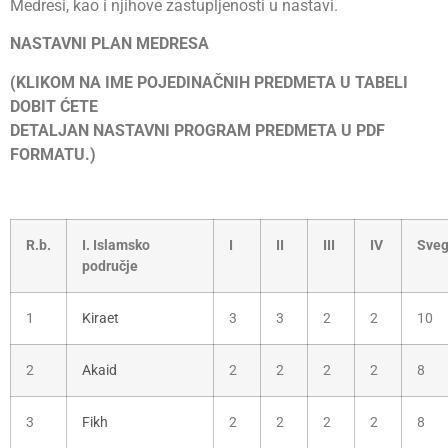
Medresi, kao i njihove zastupljenosti u nastavi.
NASTAVNI PLAN MEDRESA
(KLIKOM NA IME POJEDINAČNIH PREDMETA U TABELI
DOBIT ĆETE
DETALJAN NASTAVNI PROGRAM PREDMETA U PDF
FORMATU.)
R.b.
I. Islamsko
I
II
III
IV
Sveg
područje
1
Kiraet
3
3
2
2
10
2
Akaid
2
2
2
2
8
3
Fikh
2
2
2
2
8