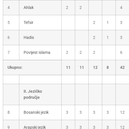
4
Ahlak
2
2
4
5
Tefsir
2
1
3
6
Hadis
2
1
3
7
Povijest islama
2
2
2
6
Ukupno:
11
11
12
8
42
II. Jezičko
područje
8
Bosanski jezik
3
3
3
3
12
9
Arapski jezik
3
3
3
3
12