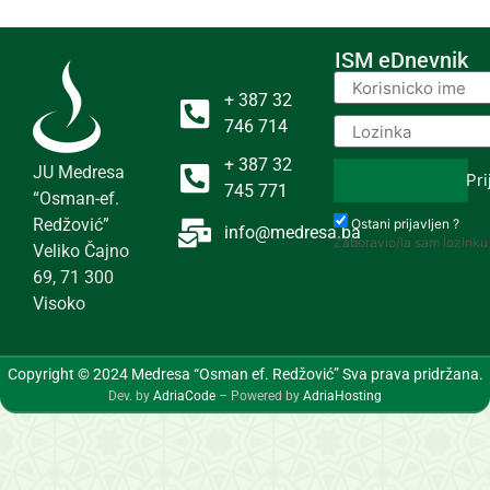
ISM eDnevnik
+ 387 32
746 714
+ 387 32
JU Medresa
Pri
745 771
“Osman-ef.
Redžović”
Ostani prijavljen ?
info@medresa.ba
Zaboravio/la sam lozinku
Veliko Čajno
69, 71 300
Visoko
Copyright © 2024 Medresa “Osman ef. Redžović” Sva prava pridržana.
Dev. by
AdriaCode
– Powered by
AdriaHosting