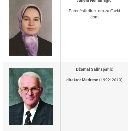
Amela Numanagić
Pomoćnik direktora za đački
dom
Džemal Salihspahić
direktor Medrese
(1992-2013)